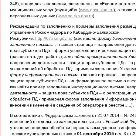
346), и порядок заполнения, размещены на «Едином портале 
муниципальных услуг (функций)» (
www.gosuslugi.ru
), а также 
персональных данных (
www.pd.rkn.gov.ru
)
Рекомендации по заполнению и примеры заполнения размещ
Управления Роскомнадзора по Кабардино-Балкарской
Республике:
http://07.rkn.gov.ru/
(
как найти форму Уведомлени
заполнению письма…
: главная страница – направления деят
прав субъектов ПДн – форма уведомления и рекомендации 
(распечатать для работы);
как найти пример заполнения Ув
направления деятельности – защита прав субъектов ПДн – о 
уведомлений об обработке ПД - примеры заполнения Уведом
форму информационного письма
: главная страница - напра
защита прав субъектов ПДн – информационное письмо о вне
как найти пример заполнения информационного письма: нап
деятельности – защита прав субъектов ПДн – о регистрации 
обработке ПД - примерная форма заполнения Информационн
внесении изменений в сведения об операторе в реестре…..).
В соответствии с Федеральным законом от 21.07.2014 г. № 2
изменений в отдельные законодательные акты Российской Фе
уточнения порядка обработки персональных данных в инфор
телекоммуникационных сетях» с
01 сентября 2015 г.
ч. 3 ст.