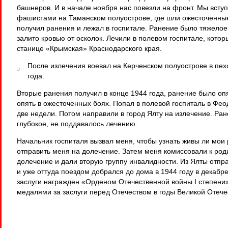
башнеров. И в начале ноября нас повезли на фронт. Мы вступ
фашистами на Таманском полуострове, где шли ожесточенные 
получил ранения и лежал в госпитале. Ранение было тяжелое
залито кровью от осколок. Лечили в полевом госпитале, котор
станице «Крымская» Краснодарского края.
После излечения воевал на Керченском полуострове в пех
года.
Вторые ранения получил в конце 1944 года, ранение было опя
опять в ожесточенных боях. Попал в полевой госпиталь в Фе
две недели. Потом направили в город Ялту на излечение. Ра
глубокое, не поддавалось лечению.
Начальник госпиталя вызвал меня, чтобы узнать живы ли мои 
отправить меня на долечение. Затем меня комиссовали к род
долечение и дали вторую группу инвалидности. Из Ялты отп
и уже оттуда поездом добрался до дома в 1944 году в декабр
заслуги награжден «Орденом Отечественной войны I степени
медалями за заслуги перед Отечеством в годы Великой Отече