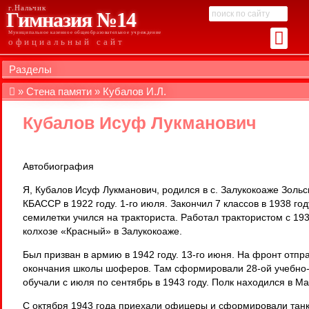
г.Нальчик
Гимназия №14
Муниципальное казенное общеобразовательное учреждение
официальный сайт
Разделы
Стена памяти
Кубалов И.Л.
Кубалов Исуф Лукманович
Автобиография
Я, Кубалов Исуф Лукманович, родился в с. Залукокоаже Зольс
КБАССР в 1922 году. 1-го июля. Закончил 7 классов в 1938 го
семилетки учился на тракториста. Работал трактористом с 193
колхозе «Красный» в Залукокоаже.
Был призван в армию в 1942 году. 13-го июня. На фронт отпр
окончания школы шоферов. Там сформировали 28-ой учебно-т
обучали с июля по сентябрь в 1943 году. Полк находился в Ма
С октября 1943 года приехали офицеры и сформировали танки