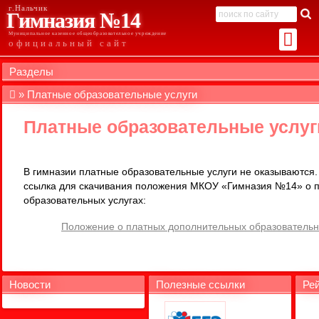
г.Нальчик
Гимназия №14
Муниципальное казенное общеобразовательное учреждение
официальный сайт
Разделы
Платные образовательные услуги
Платные образовательные услуг
В гимназии платные образовательные услуги не оказываются
ссылка для скачивания положения МКОУ «Гимназия №14» о 
образовательных услугах:
Положение о платных дополнительных образовательн
Новости
Полезные ссылки
Рей