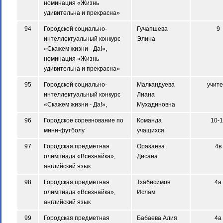
номинация «Жизнь
удивительна и прекрасна»
94
Городской социально-
Гучапшева
9
интеллектуальный конкурс
Элина
«Скажем жизни - Да!»,
номинация «Жизнь
удивительна и прекрасна»
95
Городской социально-
Малкандуева
учите
интеллектуальный конкурс
Лиана
«Скажем жизни - Да!»,
Мухадиновна
96
Городское соревнование по
Команда
10-1
мини-футболу
учащихся
97
Городская предметная
Оразаева
4в
олимпиада «Всезнайка»,
Дисана
английский язык
98
Городская предметная
Тхабисимов
4а
олимпиада «Всезнайка»,
Ислам
английский язык
99
Городская предметная
Бабаева Алия
4а