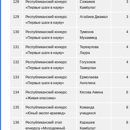
128
Республиканский конкурс
Сижажев
3
«Первые шаги в науку»
Камбулат
129
Республиканский конкурс
Атабиев Джамал
3
«Первые шаги в науку»
130
Республиканский конкурс
Туменов
4
«Первые шаги в науку»
Мухаммед
131
Республиканский конкурс
Терекулова
4
«Первые шаги в науку»
Лаура
132
Республиканский конкурс
Гогузоков
4
«Первые шаги в науку»
Тамерлан
133
Республиканский конкурс
Ермолаева
4
«Первые шаги в науку»
Ангелина
134
Республиканский конкурс
Кясова Амина
6
«Живая классика»
135
Республиканский конкурс
Команда
8
«Юный эколог-краевед»
учащихся
136
Республиканский этап
Карашев
8
конкурса «Молодежный
Камбулат