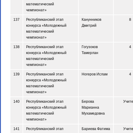
математический
чемпионат»
137
Республиканский этап
Канунников
8
конкурса «Молодежный
Дмитрий
математический
чемпионат»
138
Республиканский этап
Гогузоков
4
конкурса «Молодежный
Тамерлан
математический
чемпионат»
139
Республиканский этап
Ногеров Ислам
4
конкурса «Молодежный
математический
чемпионат»
140
Республиканский этап
Берова
Учит
конкурса «Молодежный
Марианна
математический
Мухамедовна
чемпионат»
141
Республиканский этап
Бариева Фатима
Учит