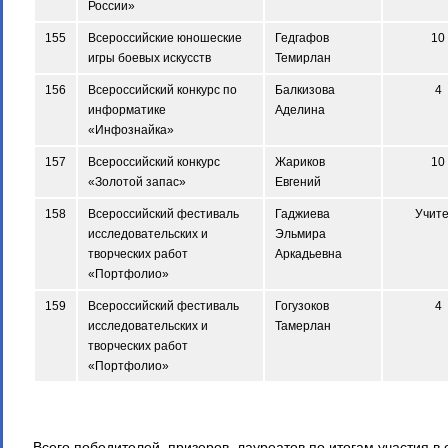
России»
155
Всероссийские юношеские
Гедгафов
10
игры боевых искусств
Темирлан
156
Всероссийский конкурс по
Балкизова
4
информатике
Аделина
«Инфознайка»
157
Всероссийский конкурс
Жариков
10
«Золотой запас»
Евгений
158
Всероссийский фестиваль
Гаджиева
Учит
исследовательских и
Эльмира
творческих работ
Аркадьевна
«Портфолио»
159
Всероссийский фестиваль
Гогузоков
4
исследовательских и
Тамерлан
творческих работ
«Портфолио»
Всего победителей, призеров, лауреатов по итогам участия в