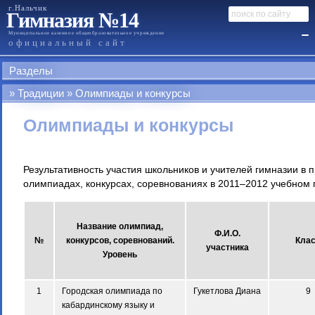
г.Нальчик
Гимназия №14
Муниципальное казенное общеобразовательное учреждение
официальный сайт
Разделы
Традиции
Олимпиады и конкурсы
Олимпиады и конкурсы
Результативность участия школьников и учителей гимназии в
олимпиадах, конкурсах, соревнованиях в 2011–2012 учебном 
Название олимпиад,
Ф.И.О.
№
конкурсов, соревнований.
Кла
участника
Уровень
1
Городская олимпиада по
Гукетлова Диана
9
кабардинскому языку и