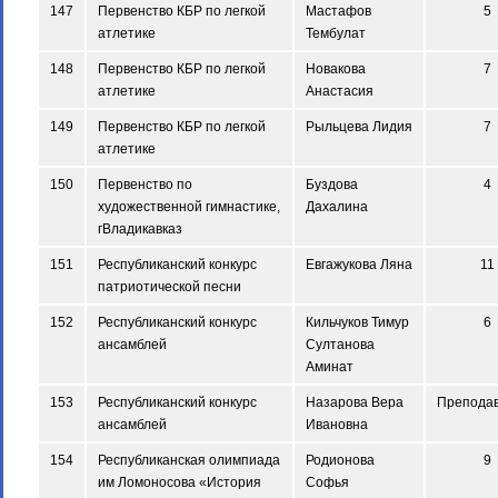
147
Первенство КБР по легкой
Мастафов
5
атлетике
Тембулат
148
Первенство КБР по легкой
Новакова
7
атлетике
Анастасия
149
Первенство КБР по легкой
Рыльцева Лидия
7
атлетике
150
Первенство по
Буздова
4
художественной гимнастике,
Дахалина
гВладикавказ
151
Республиканский конкурс
Евгажукова Ляна
11
патриотической песни
152
Республиканский конкурс
Кильчуков Тимур
6
ансамблей
Султанова
Аминат
153
Республиканский конкурс
Назарова Вера
Препода
ансамблей
Ивановна
154
Республиканская олимпиада
Родионова
9
им Ломоносова «История
Софья