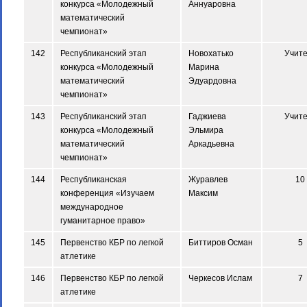
конкурса «Молодежный
Аннуаровна
математический
чемпионат»
142
Республиканский этап
Новохатько
Учит
конкурса «Молодежный
Марина
математический
Эдуардовна
чемпионат»
143
Республиканский этап
Гаджиева
Учит
конкурса «Молодежный
Эльмира
математический
Аркадьевна
чемпионат»
144
Республиканская
Журавлев
10
конференция «Изучаем
Максим
международное
гуманитарное право»
145
Первенство КБР по легкой
Биттиров Осман
5
атлетике
146
Первенство КБР по легкой
Черкесов Ислам
7
атлетике