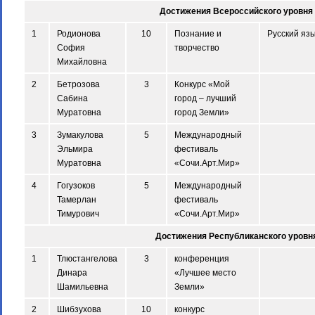
Достижения Всероссийского уровня
1
Родионова
10
Познание и
Русский яз
София
творчество
Михайловна
2
Бетрозова
3
Конкурс «Мой
Сабина
город – лучший
Муратовна
город Земли»
3
Зумакулова
5
Международный
Эльмира
фестиваль
Муратовна
«Сочи.Арт.Мир»
4
Гогузоков
5
Международный
Тамерлан
фестиваль
Тимурович
«Сочи.Арт.Мир»
Достижения Республиканского уровн
1
Тлюстангелова
3
конференция
Динара
«Лучшее место
Шамильевна
Земли»
2
Шибзухова
10
конкурс