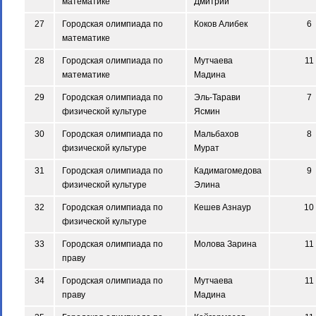
математике
Дмитрий
27
Городская олимпиада по
Коков Алибек
6
математике
28
Городская олимпиада по
Мутчаева
11
математике
Мадина
29
Городская олимпиада по
Эль-Тарави
7
физической культуре
Ясмин
30
Городская олимпиада по
Мальбахов
8
физической культуре
Мурат
31
Городская олимпиада по
Кадимагомедова
9
физической культуре
Элина
32
Городская олимпиада по
Кешев Азнаур
10
физической культуре
33
Городская олимпиада по
Молова Зарина
11
праву
34
Городская олимпиада по
Мутчаева
11
праву
Мадина