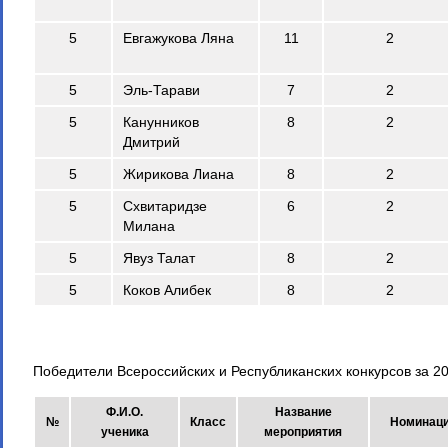
5
Евгажукова Ляна
11
2
5
Эль-Тарави
7
2
5
Канунников
8
2
Дмитрий
5
Жирикова Лиана
8
2
5
Схвитаридзе
6
2
Милана
5
Явуз Талат
8
2
5
Коков Алибек
8
2
Победители Всероссийских и Республиканских конкурсов за 2
Ф.И.О.
Название
№
Класс
Номинац
ученика
мероприятия