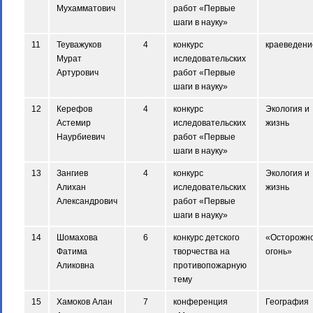
Мухамматович
работ «Первые
шаги в науку»
11
Теуважуков
4
конкурс
краеведени
Мурат
иследовательских
Артурович
работ «Первые
шаги в науку»
12
Керефов
4
конкурс
Экология и
Астемир
иследовательских
жизнь
Наурбиевич
работ «Первые
шаги в науку»
13
Зангиев
4
конкурс
Экология и
Алихан
иследовательских
жизнь
Александрович
работ «Первые
шаги в науку»
14
Шомахова
6
конкурс детского
«Осторожно
Фатима
творчества на
огонь»
Аликовна
противопожарную
тему
15
Хамоков Алан
7
конференция
География