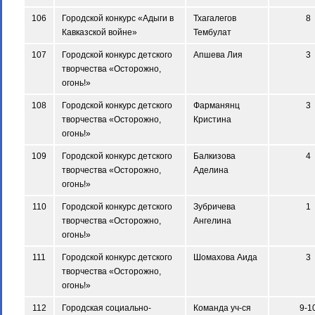
106
Городской конкурс «Адыги в
Тхагалегов
8
Кавказской войне»
Тембулат
107
Городской конкурс детского
Апшева Лия
3
творчества «Осторожно,
огонь!»
108
Городской конкурс детского
Фарманянц
3
творчества «Осторожно,
Кристина
огонь!»
109
Городской конкурс детского
Балкизова
4
творчества «Осторожно,
Аделина
огонь!»
110
Городской конкурс детского
Зубричева
1
творчества «Осторожно,
Ангелина
огонь!»
111
Городской конкурс детского
Шомахова Аида
3
творчества «Осторожно,
огонь!»
112
Городская социально-
Команда уч-ся
9-1