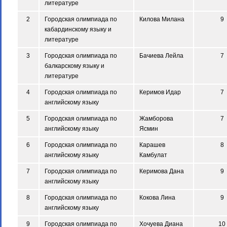
литературе
2
Городская олимпиада по
Килова Милана
9
кабардинскому языку и
литературе
3
Городская олимпиада по
Бачиева Лейла
7
балкарскому языку и
литературе
4
Городская олимпиада по
Керимов Идар
7
английскому языку
5
Городская олимпиада по
Жамборова
7
английскому языку
Ясмин
6
Городская олимпиада по
Карашев
8
английскому языку
Камбулат
7
Городская олимпиада по
Керимова Дана
9
английскому языку
8
Городская олимпиада по
Кокова Лина
9
английскому языку
9
Городская олимпиада по
Хочуева Диана
10