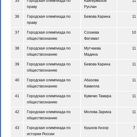
35
Городская олимпиада по
Кайгермазов
11
праву
Руслан
36
Городская олимпиада по
Бевова Карина
11
праву
37
Городская олимпиада по
Созаева
10
обществознанию
Фатимат
38
Городская олимпиада по
Мутчаева
11
обществознанию
Мадина
39
Городская олимпиада по
Бевова Карина
11
обществознанию
40
Городская олимпиада по
Абазова
11
обществознанию
Камилла
41
Городская олимпиада по
Кувичко Тамара
11
обществознанию
42
Городская олимпиада по
Молова Зарина
11
обществознанию
43
Городская олимпиада по
Кушхов Анзор
7
истории России