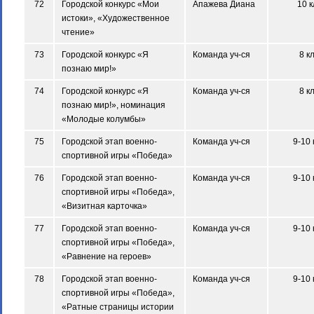
72
Городской конкурс «Мои
Апажева Диана
10 к
истоки», «Художественное
чтение»
73
Городской конкурс «Я
Команда уч-ся
8 к
познаю мир!»
74
Городской конкурс «Я
Команда уч-ся
8 к
познаю мир!», номинация
«Молодые колумбы»
75
Городской этап военно-
Команда уч-ся
9-10 
спортивной игры «Победа»
76
Городской этап военно-
Команда уч-ся
9-10 
спортивной игры «Победа»,
«Визитная карточка»
77
Городской этап военно-
Команда уч-ся
9-10 
спортивной игры «Победа»,
«Равнение на героев»
78
Городской этап военно-
Команда уч-ся
9-10 
спортивной игры «Победа»,
«Ратные страницы истории