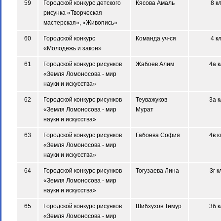
59
Городской конкурс детского
Кясова Амаль
8 к
рисунка «Творческая
мастерская», «Живопись»
60
Городской конкурс
Команда уч-ся
4 к
«Молодежь и закон»
61
Городской конкурс рисунков
Жабоев Алим
4а к
«Земля Ломоносова - мир
науки и искусства»
62
Городской конкурс рисунков
Теуважуков
3а к
«Земля Ломоносова - мир
Мурат
науки и искусства»
63
Городской конкурс рисунков
Габоева София
4в к
«Земля Ломоносова - мир
науки и искусства»
64
Городской конкурс рисунков
Тогузаева Лина
3г к
«Земля Ломоносова - мир
науки и искусства»
65
Городской конкурс рисунков
Шибзухов Тимур
3б к
«Земля Ломоносова - мир