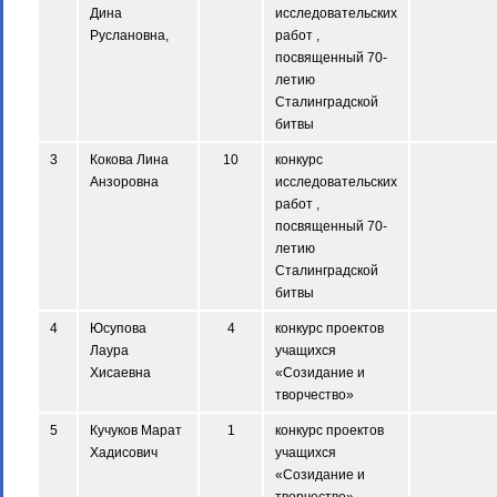
Дина
исследовательских
Руслановна,
работ ,
посвященный 70-
летию
Сталинградской
битвы
3
Кокова Лина
10
конкурс
Анзоровна
исследовательских
работ ,
посвященный 70-
летию
Сталинградской
битвы
4
Юсупова
4
конкурс проектов
Лаура
учащихся
Хисаевна
«Созидание и
творчество»
5
Кучуков Марат
1
конкурс проектов
Хадисович
учащихся
«Созидание и