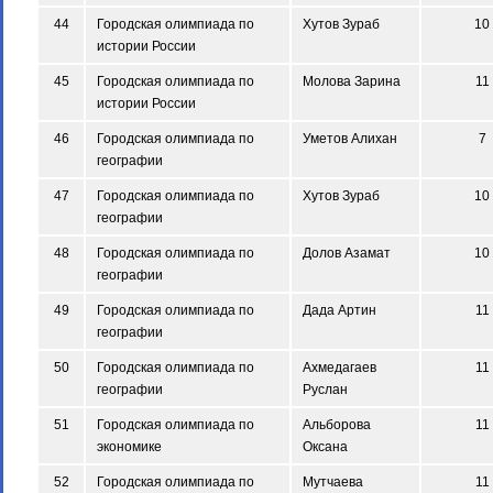
44
Городская олимпиада по
Хутов Зураб
10
истории России
45
Городская олимпиада по
Молова Зарина
11
истории России
46
Городская олимпиада по
Уметов Алихан
7
географии
47
Городская олимпиада по
Хутов Зураб
10
географии
48
Городская олимпиада по
Долов Азамат
10
географии
49
Городская олимпиада по
Дада Артин
11
географии
50
Городская олимпиада по
Ахмедагаев
11
географии
Руслан
51
Городская олимпиада по
Альборова
11
экономике
Оксана
52
Городская олимпиада по
Мутчаева
11