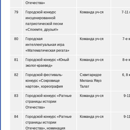
Отечества»
79
Городской конкурс
Команда уч-ся
7-11 
инсценированной
патриотической песни
«Споемте, друзья!»
80
Городская
Команда уч-ся
7-е 
интеллектуальная игра
«Математическая регата»
81
Городской конкурс «Юный
Команда уч-ся
8-е 
эколог-краевед»
82
Городской фестиваль-
Схвитаридзе
6, 8 
конкурс «Сокровище
Милана Явуз
нартов», хореография
Талат
83
Городской конкурс «Ратные
Команда уч-ся
9-1
страницы истории
Отечества»
84
Городской конкурс «Ратные
Команда уч-ся
9-1
страницы истории
Отечества», номинация