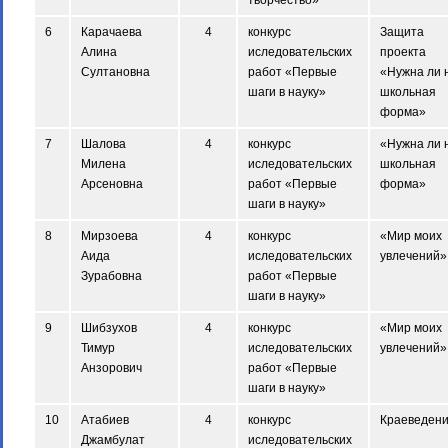
творчество»
6
Карачаева
4
конкурс
Защита
Алина
иследовательских
проекта
Султановна
работ «Первые
«Нужна ли 
шаги в науку»
школьная
форма»
7
Шалова
4
конкурс
«Нужна ли 
Милена
иследовательских
школьная
Арсеновна
работ «Первые
форма»
шаги в науку»
8
Мирзоева
4
конкурс
«Мир моих
Аида
иследовательских
увлечений»
Зурабовна
работ «Первые
шаги в науку»
9
Шибзухов
4
конкурс
«Мир моих
Тимур
иследовательских
увлечений»
Анзорович
работ «Первые
шаги в науку»
10
Атабиев
4
конкурс
Краеведен
Джамбулат
иследовательских