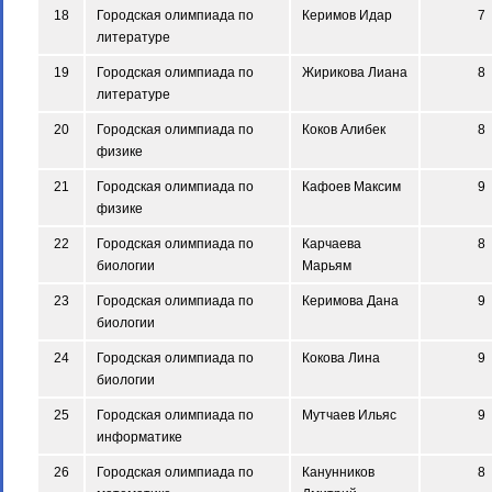
18
Городская олимпиада по
Керимов Идар
7
литературе
19
Городская олимпиада по
Жирикова Лиана
8
литературе
20
Городская олимпиада по
Коков Алибек
8
физике
21
Городская олимпиада по
Кафоев Максим
9
физике
22
Городская олимпиада по
Карчаева
8
биологии
Марьям
23
Городская олимпиада по
Керимова Дана
9
биологии
24
Городская олимпиада по
Кокова Лина
9
биологии
25
Городская олимпиада по
Мутчаев Ильяс
9
информатике
26
Городская олимпиада по
Канунников
8