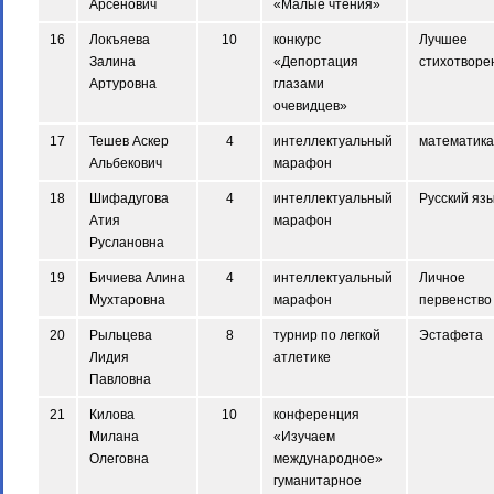
Арсенович
«Малые чтения»
16
Локъяева
10
конкурс
Лучшее
Залина
«Депортация
стихотворе
Артуровна
глазами
очевидцев»
17
Тешев Аскер
4
интеллектуальный
математика
Альбекович
марафон
18
Шифадугова
4
интеллектуальный
Русский яз
Атия
марафон
Руслановна
19
Бичиева Алина
4
интеллектуальный
Личное
Мухтаровна
марафон
первенство
20
Рыльцева
8
турнир по легкой
Эстафета
Лидия
атлетике
Павловна
21
Килова
10
конференция
Милана
«Изучаем
Олеговна
международное»
гуманитарное