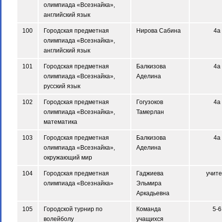
олимпиада «Всезнайка»,
английский язык
100
Городская предметная
Нирова Сабина
4а
олимпиада «Всезнайка»,
английский язык
101
Городская предметная
Балкизова
4а
олимпиада «Всезнайка»,
Аделина
русский язык
102
Городская предметная
Гогузоков
4а
олимпиада «Всезнайка»,
Тамерлан
математика
103
Городская предметная
Балкизова
4а
олимпиада «Всезнайка»,
Аделина
окружающий мир
104
Городская предметная
Гаджиева
учите
олимпиада «Всезнайка»
Эльмира
Аркадьевна
105
Городской турнир по
Команда
5-6
волейболу
учащихся