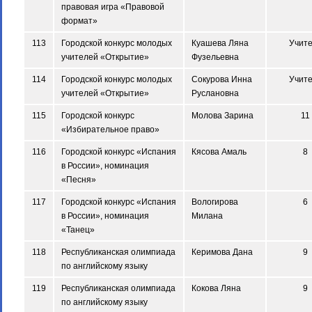
правовая игра «Правовой
формат»
113
Городской конкурс молодых
Куашева Ляна
Учит
учителей «Открытие»
Фузельевна
114
Городской конкурс молодых
Сокурова Инна
Учит
учителей «Открытие»
Руслановна
115
Городской конкурс
Молова Зарина
11
«Избирательное право»
116
Городской конкурс «Испания
Кясова Амаль
8
в России», номинация
«Песня»
117
Городской конкурс «Испания
Вологирова
6
в России», номинация
Милана
«Танец»
118
Республиканская олимпиада
Керимова Дана
9
по английскому языку
119
Республиканская олимпиада
Кокова Ляна
9
по английскому языку