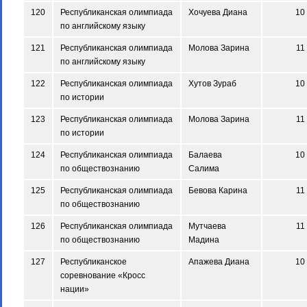
120
Республиканская олимпиада
Хочуева Диана
10
по английскому языку
121
Республиканская олимпиада
Молова Зарина
11
по английскому языку
122
Республиканская олимпиада
Хутов Зураб
10
по истории
123
Республиканская олимпиада
Молова Зарина
11
по истории
124
Республиканская олимпиада
Балаева
10
по обществознанию
Салима
125
Республиканская олимпиада
Бевова Карина
11
по обществознанию
126
Республиканская олимпиада
Мутчаева
11
по обществознанию
Мадина
127
Республиканское
Апажева Диана
10
соревнование «Кросс
нации»