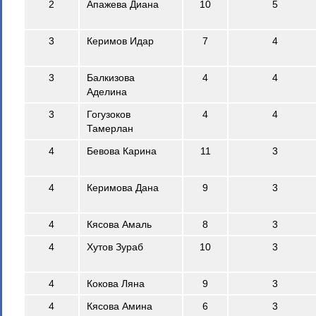
2
Апажева Диана
10
5
3
Керимов Идар
7
4
3
Балкизова
4
4
Аделина
3
Гогузоков
4
4
Тамерлан
4
Бевова Карина
11
3
4
Керимова Дана
9
3
4
Кясова Амаль
8
3
4
Хутов Зураб
10
3
4
Кокова Ляна
9
3
4
Кясова Амина
6
3