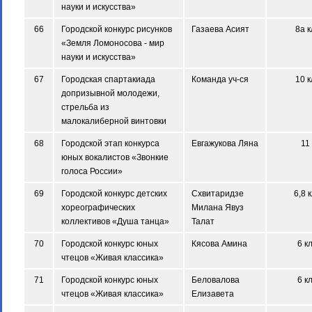
науки и искусства»
66
Городской конкурс рисунков
Газаева Асият
8а к
«Земля Ломоносова - мир
науки и искусства»
67
Городская спартакиада
Команда уч-ся
10 к
допризывной молодежи,
стрельба из
малокалиберной винтовки
68
Городской этап конкурса
Евгажукова Ляна
11
юных вокалистов «Звонкие
голоса России»
69
Городской конкурс детских
Схвитаридзе
6,8 
хореографических
Милана Явуз
коллективов «Душа танца»
Талат
70
Городской конкурс юных
Кясова Амина
6 к
чтецов «Живая классика»
71
Городской конкурс юных
Беловалова
6 к
чтецов «Живая классика»
Елизавета