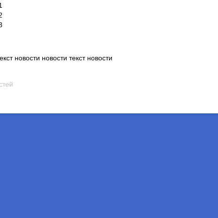
1
2
3
текст новости новости текст новости
остей