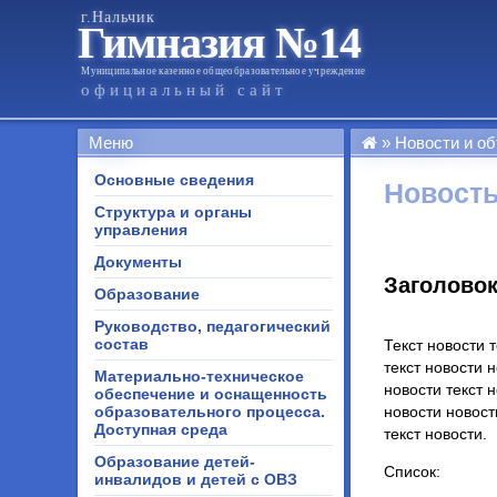
г.Нальчик
Гимназия №14
Муниципальное казенное общеобразовательное учреждение
официальный сайт
Меню
Новости и о
Основные сведения
Новость
Структура и органы
управления
Документы
Заголово
Образование
Руководство, педагогический
состав
Текст новости 
текст новости н
Материально-техническое
новости текст н
обеспечение и оснащенность
образовательного процесса.
новости новост
Доступная среда
текст новости.
Образование детей-
Список:
инвалидов и детей с ОВЗ