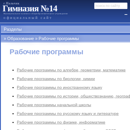
г.Нальчик
Гимназия №14
Муниципальное казенное общеобразовательное учреждение
официальный сайт
Разделы
Образование
Рабочие программы
Рабочие программы
Рабочие программы по алгебре, геометрии, математике
Рабочие программы по биологии, химии
Рабочие программы по иностранному языку
Рабочие программы по истории, обществознанию, геогра
Рабочие программы начальной школы
Рабочие программы по русскому языку и литературе
Рабочие программы по физике, информатике