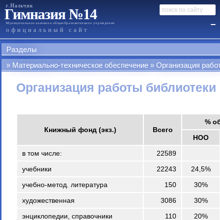
г.Нальчик
Гимназия №14
Муниципальное казенное общеобразовательное учреждение
официальный сайт
Разделы
Материально-техническое обеспечение
Организация рабо
Организация работы библиотеки
% о
Книжный фонд (экз.)
Всего
НОО
в том числе:
22589
учебники
22243
24,5%
учебно-метод. литература
150
30%
художественная
3086
30%
энциклопедии, справочники
110
20%