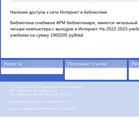
Наличие доступа к сети Интернет в библиотеке.
Библиотека снабжена АРМ библиотекаря, имеется читальный 
четыре компьютера с выходом в Интернет. На 2022-2023 учеб
учебники на сумму 1900205 рублей.
Новости
Полезные ссылки
Рей
© 2012-2026 МКОУ «Гимназия №14 г.Нальчик»
КБР, г.Нальчик, пр.Кулиева, д.5
Тел.: (8662) 40-66-05, 40-66-16, 40-47-11
Администратор сайта - Мизаушева Л.Г.
Дата последнего обновления - 03.08.2026