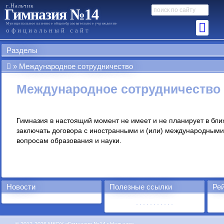
г.Нальчик
Гимназия №14
Муниципальное казенное общеобразовательное учреждение
официальный сайт
Разделы
Международное сотрудничество
Международное сотрудничество
Гимназия в настоящий момент не имеет и не планирует в бл
заключать договора с иностранными и (или) международными
вопросам образования и науки.
Новости
Полезные ссылки
Рей