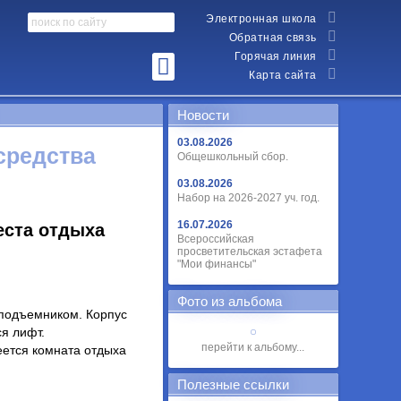
Электронная школа
Обратная связь
Горячая линия
Карта сайта
Новости
03.08.2026
средства
Общешкольный сбор.
03.08.2026
Набор на 2026-2027 уч. год.
16.07.2026
еста отдыха
Всероссийская
просветительская эстафета
"Мои финансы"
Фото из альбома
подъемником. Корпус
я лифт.
перейти к альбому...
еется комната отдыха
Полезные ссылки