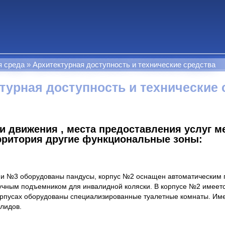
я среда
Архитектурная доступность и технические средства
турная доступность и технические 
ти движения , места предоставления услуг м
рритория другие функциональные зоны:
 и №3 оборудованы пандусы, корпус №2 оснащен автоматическим 
чным подъемником для инвалидной коляски. В корпусе №2 имеетс
корпусах оборудованы специализированные туалетные комнаты. Им
лидов.