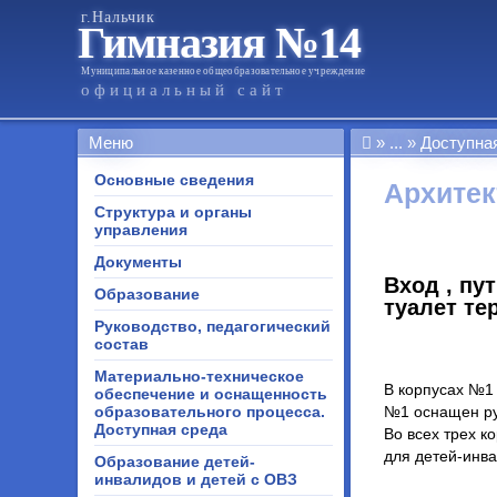
г.Нальчик
Гимназия №14
Муниципальное казенное общеобразовательное учреждение
официальный сайт
Меню
...
Доступна
Основные сведения
Архитек
Структура и органы
управления
Документы
Вход , пу
Образование
туалет те
Руководство, педагогический
состав
Материально-техническое
В корпусах №1
обеспечение и оснащенность
образовательного процесса.
№1 оснащен ру
Доступная среда
Во всех трех 
для детей-инва
Образование детей-
инвалидов и детей с ОВЗ